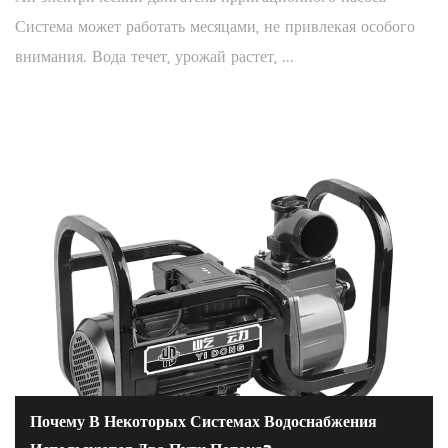
Система может работать месяцами, не привлекая особого
внимания. Вода течет, урожай растет, ...
Почему В Некоторых Системах Водоснабжения