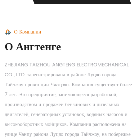
О Компании
О Ангтенге
ZHEJIANG TAIZHOU ANGTENG ELECTROMECHANICAL
CO., LTD. зарегистрирована в районе Луцяо города
Тайчжоу провинции Чжэцзян. Компания существует более
7 лет. Это предприятие, занимающееся разработкой,
производством и продажей бензиновых и дизельных
двигателей, генераторных установок, водяных насосов и
высокооборотных мойщиков. Компания расположена на
улице Чанпу района Луцяо города Тайчжоу, на побережье