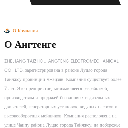
О Компании
О Ангтенге
ZHEJIANG TAIZHOU ANGTENG ELECTROMECHANICAL
CO., LTD. зарегистрирована в районе Луцяо города
Тайчжоу провинции Чжэцзян. Компания существует более
7 лет. Это предприятие, занимающееся разработкой,
производством и продажей бензиновых и дизельных
двигателей, генераторных установок, водяных насосов и
высокооборотных мойщиков. Компания расположена на
улице Чанпу района Луцяо города Тайчжоу, на побережье