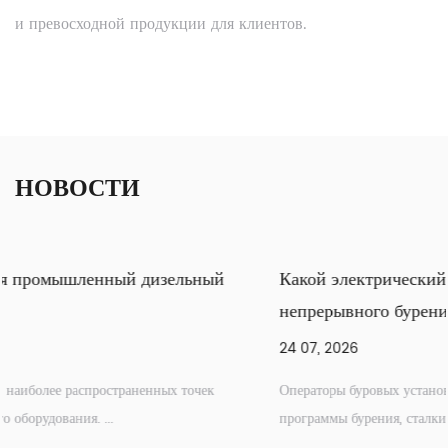
и превосходной продукции для клиентов.
НОВОСТИ
у перегревается промышленный дизельный
Какой 
ой насос?
непре
 2026
24 07, 
в остается одной из наиболее распространенных точек
Операто
отказа дизельного насосного оборудования. ...
програм