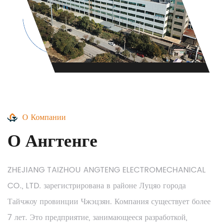
О Компании
О Ангтенге
ZHEJIANG TAIZHOU ANGTENG ELECTROMECHANICAL
CO., LTD. зарегистрирована в районе Луцяо города
Тайчжоу провинции Чжэцзян. Компания существует более
7 лет. Это предприятие, занимающееся разработкой,