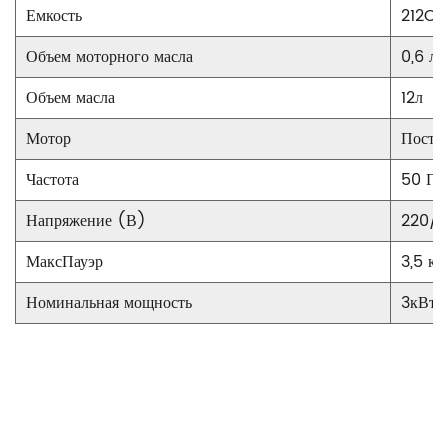
Емкость
212CC
Объем моторного масла
0,6 л
Объем масла
12л
Мотор
Посто
Частота
50 Гц
Напряжение (В)
220/
МаксПауэр
3,5 кВ
Номинальная мощность
3кВт