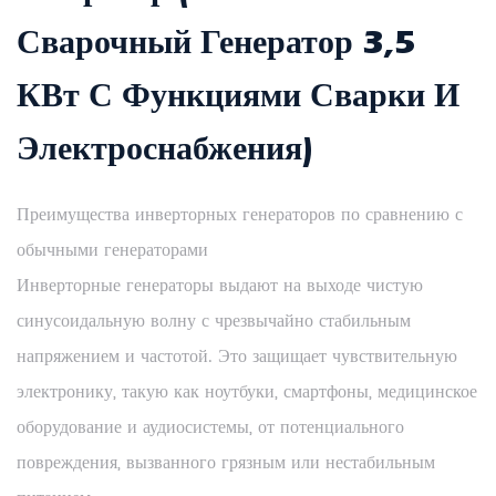
Сварочный Генератор 3,5
КВт С Функциями Сварки И
Электроснабжения)
Преимущества инверторных генераторов по сравнению с
обычными генераторами
Инверторные генераторы выдают на выходе чистую
синусоидальную волну с чрезвычайно стабильным
напряжением и частотой. Это защищает чувствительную
электронику, такую ​​как ноутбуки, смартфоны, медицинское
оборудование и аудиосистемы, от потенциального
повреждения, вызванного грязным или нестабильным